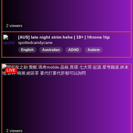
2 viewers
[AUS] late night strim hehe | 18+ | !throne !tip
spottedcandycane
English
Australian
ADHD
Autism
Genderfluid
Pansexual
18plus
ENVtuber
DropsEnabled
LIVE
2 viewers