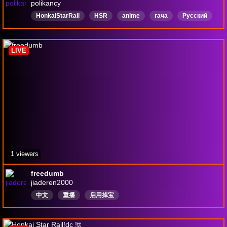
polikancy
HonkaiStarRail
HSR
anime
гача
Русский
DropsВключены
LIVE
1 viewers
freedumb
jiaderen2000
中文
重播
启用掉宝