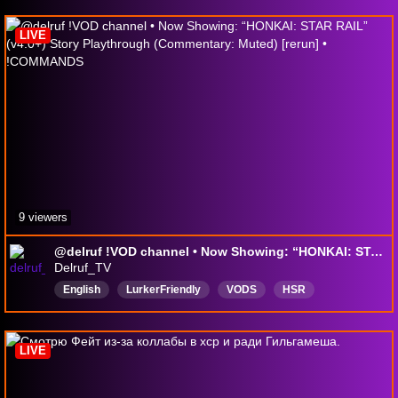
АСМР
ASMR
LIVE
9 viewers
@delruf !VOD channel • Now Showing: “HONKAI: STAR RAIL” (v4.0+) Story Playthrough (Commentary: Muted) [rerun] • !COMMANDS
Delruf_TV
English
LurkerFriendly
VODS
HSR
HonkaiStarRail
StarRail
starrailstory
honkai
AstralExpress
DropsEnabled
LIVE