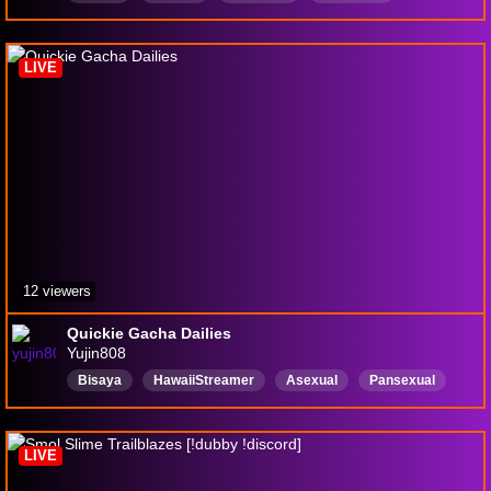
ChillingWithChat
chill
learning
skillissue
cringe
DropsEnabled
LIVE
12 viewers
Quickie Gacha Dailies
Yujin808
Bisaya
HawaiiStreamer
Asexual
Pansexual
English
ADHDStreamer
DropsEnabled
LIVE