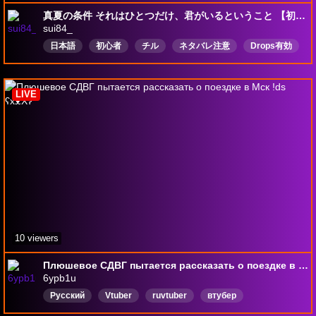
真夏の条件 それはひとつだけ、君がいるということ 【初見さん大歓迎】
sui84_
日本語
初心者
チル
ネタバレ注意
Drops有効
LIVE
10 viewers
Плюшевое СДВГ пытается рассказать о поездке в Мск !ds ʕхᴥХʔ
6ypb1u
Русский
Vtuber
ruvtuber
втубер
ฅʕㅎᴥㅎʔฅ
суетолог
рувтубер
pngtuber