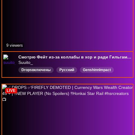
9 viewers
Смотрю Фейт из-за коллабы в хср и ради Гильгамеша.
Suuito_
Dropsвключены
Русский
GenshinnImpact
снежная
DropsВключены
LIVE