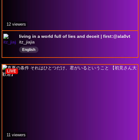
12 viewers
living in a world full of lies and deceit | first:@ala0vt
itz_jiajia
English
LIVE
11 viewers