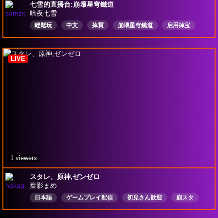
七雪的直播台:崩壞星穹鐵道
暗夜七雪
輕鬆玩
中文
掉寶
崩壞星穹鐵道
启用掉宝
LIVE
1 viewers
スタレ、原神,ゼンゼロ
葉影まめ
日本語
ゲームプレイ配信
初見さん歓迎
崩スタ
崩壊スターレイル
原神
NTE
鳴潮