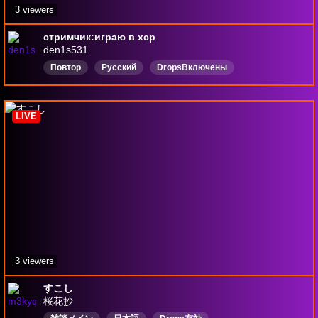
3 viewers
стримчик:играю в хср
den1s531
Повтор
Русский
DropsВключены
LIVE
3 viewers
すこし
桜花抄