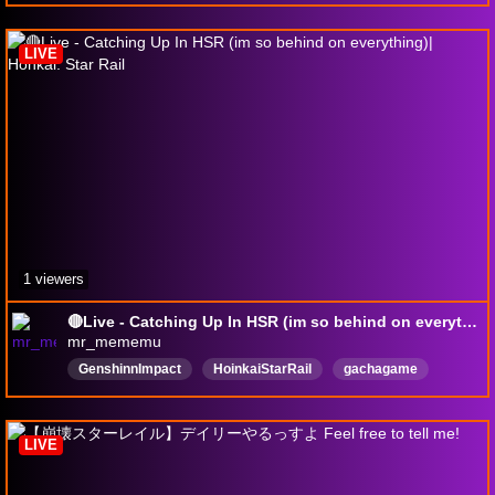
Gay
English
Otaku
Kemono
Tagalog
LIVE
1 viewers
🔴Live - Catching Up In HSR (im so behind on everything)| Honkai: Star Rail
mr_mememu
GenshinnImpact
HoinkaiStarRail
gachagame
English
DropsEnabled
LIVE