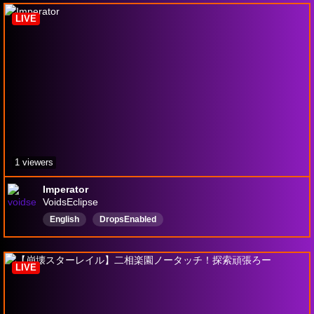
ApexLedends
Drops有効
LIVE
1 viewers
Imperator
VoidsEclipse
English
DropsEnabled
LIVE