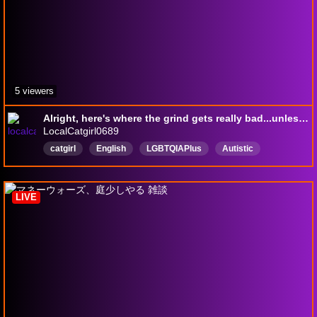
5 viewers
Alright, here's where the grind gets really bad...unless?
LocalCatgirl0689
catgirl
English
LGBTQIAPlus
Autistic
VTuber
PNGTuber
Pluralsystem
LIVE