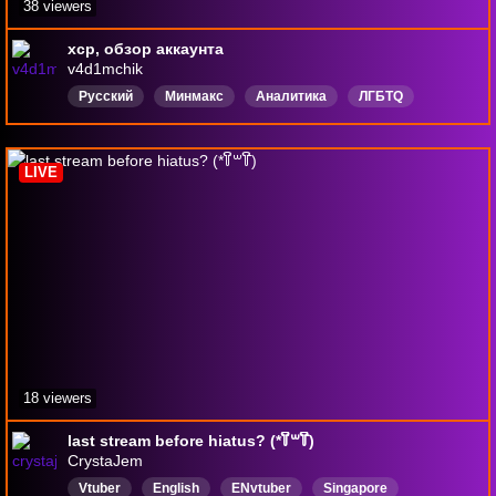
38 viewers
хср, обзор аккаунта
v4d1mchik
Русский
Минмакс
Аналитика
ЛГБТQ
DropsВключены
LIVE
18 viewers
last stream before hiatus? (*꒦ິ꒳꒦ີ)
CrystaJem
Vtuber
English
ENvtuber
Singapore