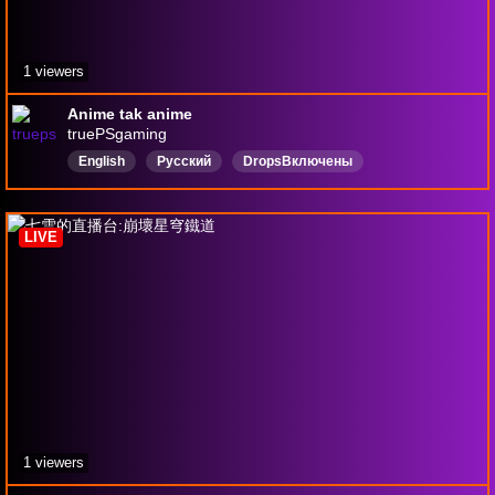
1 viewers
Anime tak anime
truePSgaming
English
Русский
DropsВключены
LIVE
1 viewers