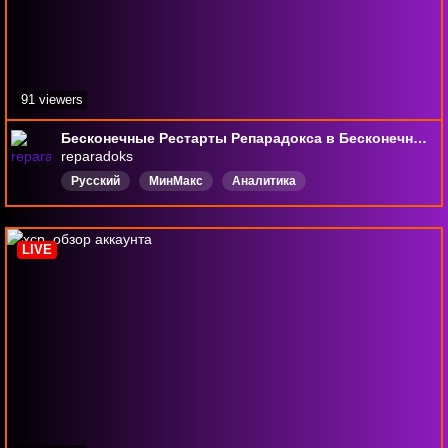
91 viewers
Бесконечные Рестарты Репарадокса в Бесконечных Арбитрах + Аук в конце стрима
reparadoks
Русский
МинМакс
Аналитика
DropsВключены
LIVE