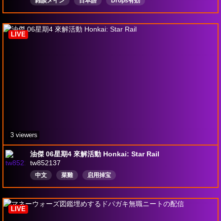
雑談メイン
日本語
Drops有効
LIVE
3 viewers
油傑 06星期4 來解活動 Honkai: Star Rail
tw852137
中文
菜雞
启用掉宝
LIVE