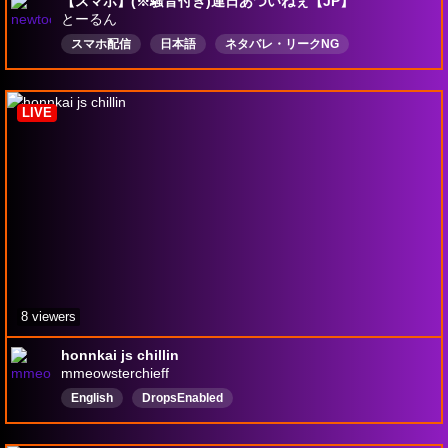
【スマホ】(※騒音付き)連日あついねぇ【JP】
とーるん
スマホ配信
日本語
ネタバレ・リークNG
Drops有効
LIVE
8 viewers
honnkai js chillin
mmeowsterchieff
English
DropsEnabled