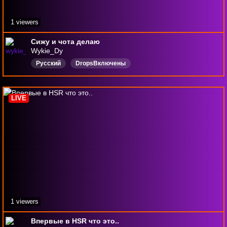
1 viewers
Сижу и чота делаю
Wykie_Dy
Русский
DropsВключены
LIVE
1 viewers
Впервые в HSR что это..