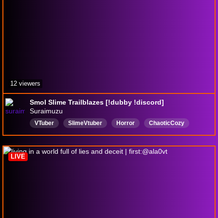
12 viewers
Smol Slime Trailblazes [!dubby !discord]
Suraimuzu
VTuber
SlimeVtuber
Horror
ChaoticCozy
Gremlin
StreamIsScuffed
English
Dubby
DropsEnabled
LIVE