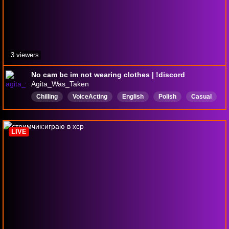
3 viewers
No cam bc im not wearing clothes | !discord
Agita_Was_Taken
Chilling
VoiceActing
English
Polish
Casual
Friendly
PositiveVibes
humor
Anime
F2P
LIVE