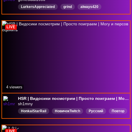
LurkersAppreciated
grind
always420
247Stream
SupportiveVibes
alwayson
music
adventuregame
strategy
HonkaiStarRail
LIVE
4 viewers
HSR | Видосики посмотрим | Просто поиграем | Могу и персов оценить
sh1mny
HonkaiStarRail
НовичокTwitch
Русский
Повтор
Общение
DropsВключены
LIVE