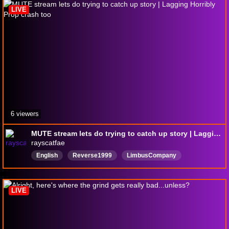
LIVE
6 viewers
MUTE stream lets do trying to catch up story | Lagging Horribly Prop crash too
rayscatfae
English
Reverse1999
LimbusCompany
HonkaiStarRail
DropsEnabled
LIVE