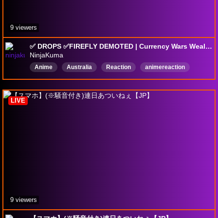
9 viewers
✅ DROPS ✅FIREFLY DEMOTED | Currency Wars Wealth Creator 45 + | ‼️NEW PLAYER (No Spoilers) ‼️Honkai Star Rail #hsrcreators 📺
NinjaKuma
Anime
Australia
Reaction
animereaction
English
Cozy
Gacha
drops
Vtuber
interactiveStreamer
LIVE
9 viewers