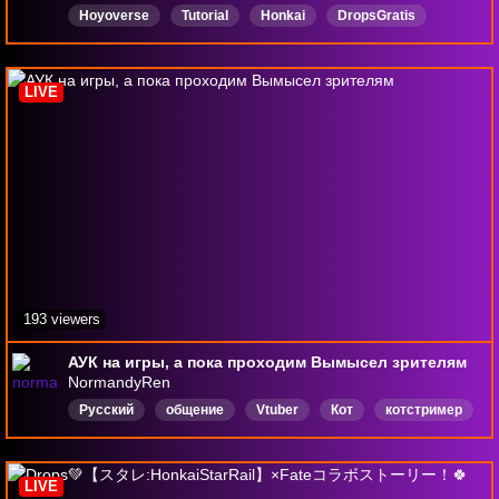
Hoyoverse
Tutorial
Honkai
DropsGratis
Drops
Espanol
Anime
Mobile
Wuwa
Español
LIVE
193 viewers
АУК на игры, а пока проходим Вымысел зрителям
NormandyRen
Русский
общение
Vtuber
Кот
котстример
DropsВключены
LIVE