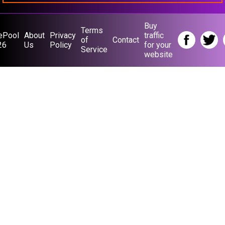
Buy
Terms
ePool
About
Privacy
traffic
of
Contact
26
Us
Policy
for your
Service
website