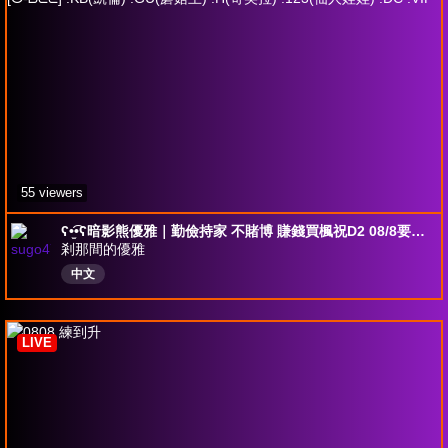
55 viewers
ʕ•̫͡•ʕ暗影熊優雅｜勤儉持家 不賭博 賺錢買楓祝D2 08/8要胚D163 [☋-ᗷᗴᗴ] !KB(凱倫) !GU(蘑菇王) !H(奇美拉) !123(仙人娃娃) !DC !VIP
剎那間的優雅
中文
LIVE