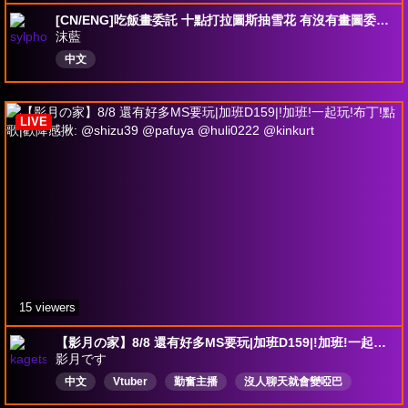
[CN/ENG]吃飯畫委託 十點打拉圖斯抽雪花 有沒有畫圖委託?w 週日ˇ關台前抽150mycard點卡 揪團課金轉盤開跑 揪團15人or訂閱換動畫或塗鴉 有塗鴉委託有100元折扣 !sr=點歌
沫藍
中文
LIVE
15 viewers
【影月の家】8/8 還有好多MS要玩|加班D159|!加班!一起玩!布丁!點歌|歡降感揪: @shizu39 @pafuya @huli0222 @kinkurt
影月です
中文
Vtuber
勤奮主播
沒人聊天就會變啞巴