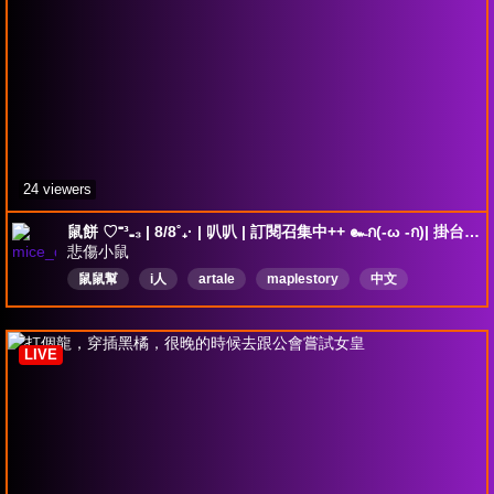
24 viewers
鼠餅 ♡⁼³₌₃ | 8/8˚₊· | 叭叭 | 訂閱召集中++ ๛ก(-ω -ก)| 掛台音量調5%
悲傷小鼠
鼠鼠幫
i人
artale
maplestory
中文
LIVE