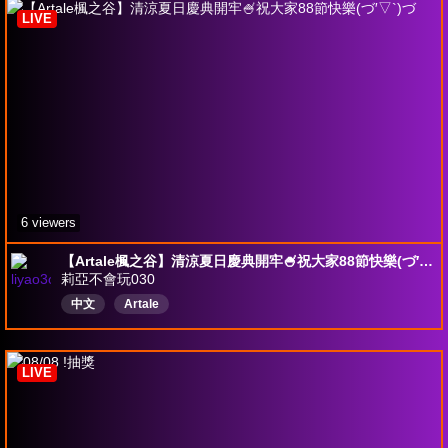
LIVE
6 viewers
【Artale楓之谷】清涼夏日慶典開牢🍧祝大家88節快樂(づ′▽`)づ
莉亞不會玩030
中文
Artale
LIVE