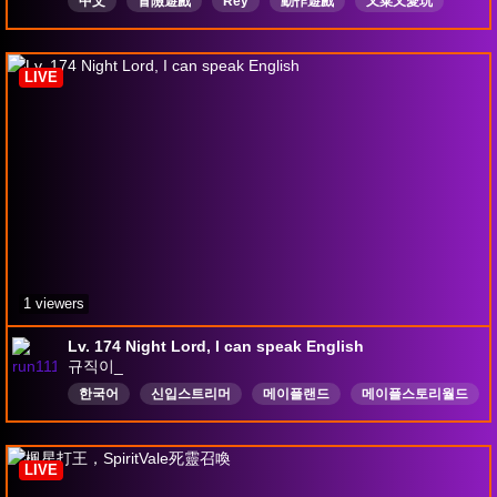
中文
冒險遊戲
Rey
動作遊戲
又菜又愛玩
老闆好帥
楓之谷artale
LIVE
1 viewers
Lv. 174 Night Lord, I can speak English
규직이_
한국어
신입스트리머
메이플랜드
메이플스토리월드
캠방
English
LIVE