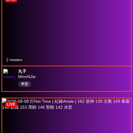
2 viewers
丸子
MinnNJie
中文
LIVE