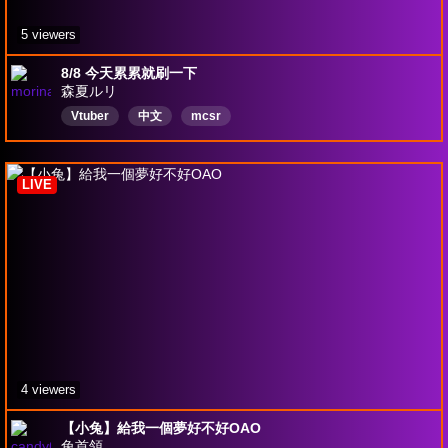
5 viewers
8/8 今天累累就刷一下
森夏ルリ
Vtuber
中文
mcsr
LIVE
4 viewers
【小兔】給我一個夢好不好OAO
兔首領