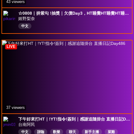
43 viewers
☆0808｜拚紫勾 !抽獎｜欠債Day3，HT睡覺HT睡覺HT睡覺 (´,,•ω•,,)♡｜!欠債
姬野梨奈
中文
LIVE
37 viewers
下午好來打HT｜!YT!指令!簽到｜感謝追隨掛台 直播日記Day486
台南阿民
中文
諧咖
歡樂
聊天
新手主播
菜雞