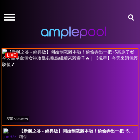
HOME
HOME
GIVE-
GIVE-
AWAYS
AWAYS
MapleStory Worlds
AMPLEPOINTS
AMPLEPOINTS
HOW
HOW
IT
IT
LIVE
WORKS
WORKS
FREE
FREE
SIGN
SIGN
UP
UP
LOGIN
LOGIN
330 viewers
【新楓之谷 - 經典版】開始制裁腳本啦！偷偷弄出一把+5高原了😎今天簡單拿個女神攻擊💪晚點繼續來殺猴子🔥｜【楓星】今天來消個經驗值🎵
嚕伊