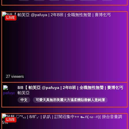
寶可夢大師
世界樹計畫
LIVE
27 viewers
8/8【 帕芙亞 @pafuya | 2年B班 | 全職無性無聲 | 賽博乞丐
帕芙亞
中文
可愛天真無邪美麗大方溫柔體貼善解人意純潔
Vtuber
絕對不澀
holidayhoopla
賽博乞丐
啞巴
無聲系
LIVE