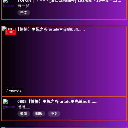
TUI ON｜⁰⁸⁰⁸ ᴰ¹⁹ [夏日透亮課程] 163法杖・16手套・12鞋鞋
有一腿
中文
LIVE
7 viewers
0808【捲捲】🍁楓之谷 artale🍁先練buff......
捲捲__
歌唱
唱歌
中文