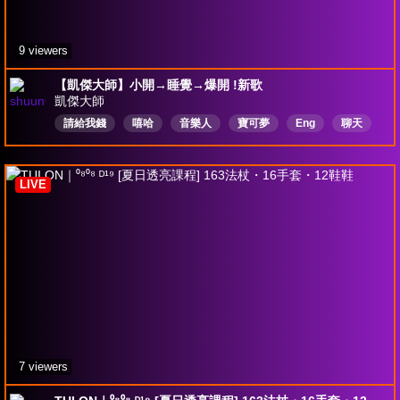
9 viewers
【凱傑大師】小開→睡覺→爆開 !新歌
凱傑大師
請給我錢
嘻哈
音樂人
寶可夢
Eng
聊天
中文
可以出一張鈔票
國罵師
黑白大廚
LIVE
7 viewers