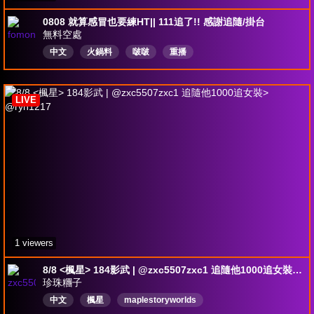
0808 就算感冒也要練HT|| 111追了!! 感謝追隨/掛台
無料空處
中文
火鍋料
啵啵
重播
LIVE
1 viewers
8/8 <楓星> 184影武 | @zxc5507zxc1 追隨他1000追女裝> @ryh1217
珍珠糰子
中文
楓星
maplestoryworlds